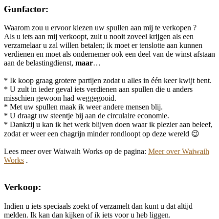
Gunfactor:
Waarom zou u ervoor kiezen uw spullen aan mij te verkopen ?
Als u iets aan mij verkoopt, zult u nooit zoveel krijgen als een
verzamelaar u zal willen betalen; ik moet er tenslotte aan kunnen
verdienen en moet als ondernemer ook een deel van de winst afstaan
aan de belastingdienst,
maar
…
* Ik koop graag grotere partijen zodat u alles in één keer kwijt bent.
* U zult in ieder geval iets verdienen aan spullen die u anders
misschien gewoon had weggegooid.
* Met uw spullen maak ik weer andere mensen blij.
* U draagt uw steentje bij aan de circulaire economie.
* Dankzij u kan ik het werk blijven doen waar ik plezier aan beleef,
zodat er weer een chagrijn minder rondloopt op deze wereld 😉
Lees meer over Waiwaih Works op de pagina:
Meer over Waiwaih
Works
.
Verkoop:
Indien u iets speciaals zoekt of verzamelt dan kunt u dat altijd
melden. Ik kan dan kijken of ik iets voor u heb liggen.