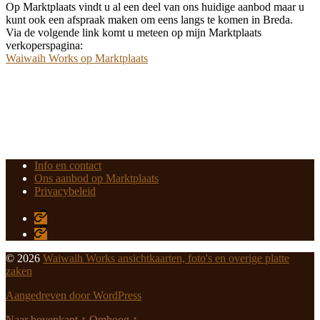
Op Marktplaats vindt u al een deel van ons huidige aanbod maar u
kunt ook een afspraak maken om eens langs te komen in Breda.
Via de volgende link komt u meteen op mijn Marktplaats
verkoperspagina:
Waiwaih Works op Marktplaats
Info en contact
Ons aanbod op Marktplaats
Privacybeleid
Twitter
Marktplaats
© 2026
Waiwaih Works ansichtkaarten, foto's en overige platte
zaken
Aangedreven door WordPress
Naar bovenkant
↑
Omhoog
↑